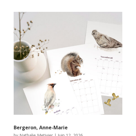
Bergeron, Anne-Marie
by
Nathalie Metivier
|
Juin 12, 2026