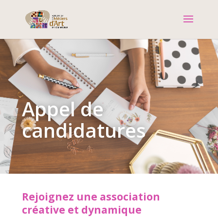
Appel de
candidatures
Rejoignez une association
créative et dynamique