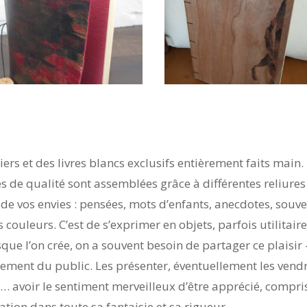
hiers et des livres blancs exclusifs entièrement faits main
s de qualité sont assemblées grâce à différentes reliures 
e vos envies : pensées, mots d’enfants, anecdotes, souven
 couleurs. C’est de s’exprimer en objets, parfois utilitai
ue l’on crée, on a souvent besoin de partager ce plaisir – 
gement du public. Les présenter, éventuellement les vend
 avoir le sentiment merveilleux d’être apprécié, compris
éation dans toute sa fantaisie et sa rigueur.