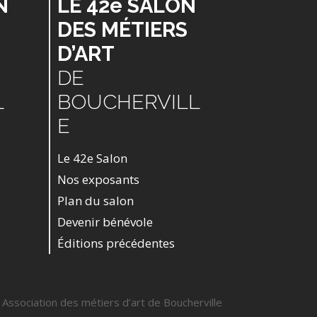
N
LE 42e SALON
DES MÉTIERS
D’ART
DE
L
BOUCHERVILL
E
Le 42e Salon
Nos exposants
Plan du salon
Devenir bénévole
Éditions précédentes
Association des métiers d’art de Boucherville