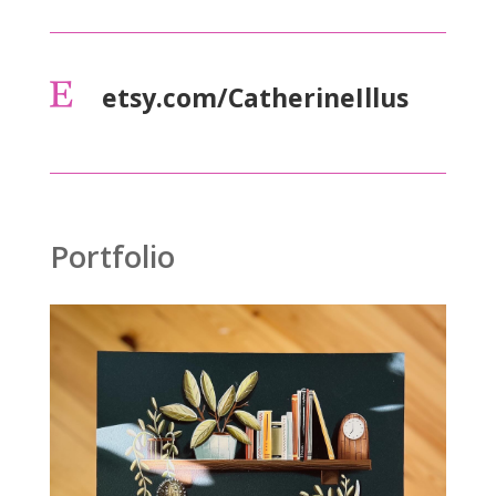

etsy.com/CatherineIllus
Portfolio