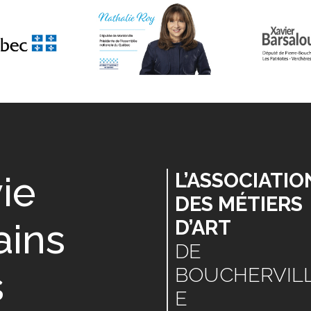
vie
L’ASSOCIATIO
DES MÉTIERS
ains
D’ART
DE
s
BOUCHERVIL
E