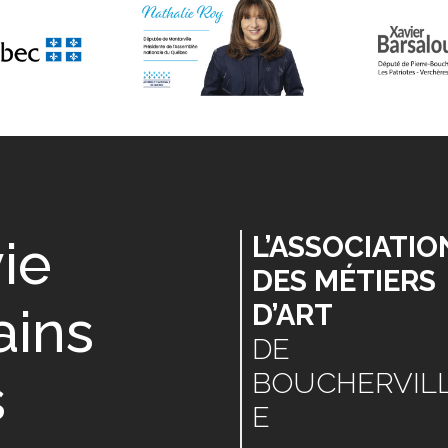
vie
L’ASSOCIATIO
DES MÉTIERS
ains
D’ART
DE
s
BOUCHERVIL
E